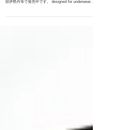
'waterfalls' for "3RD WARE"
アンダーウェアブランド、3RD WAREへデザイン
（'waterfalls'）を提供しました。 原宿3RD WARE、新
宿伊勢丹等で発売中です。 designed for underwear
brand “3RD WARE”. This textile is named...