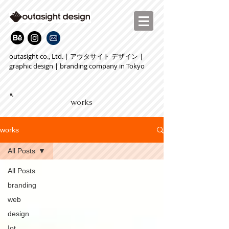
outasight co., Ltd. | アウタサイト デザイン |
graphic design | branding company in Tokyo
works
works
All Posts
All Posts
branding
web
design
Iot