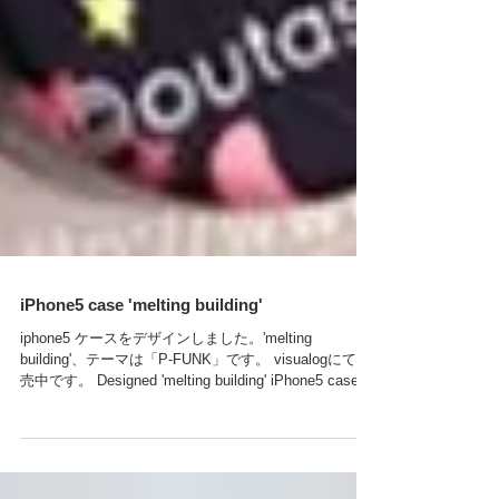
iPhone5 case 'melting building'
iphone5 ケースをデザインしました。'melting
building'、テーマは「P-FUNK」です。 visualogにて販
売中です。 Designed 'melting building' iPhone5 case
release at visualog. ...