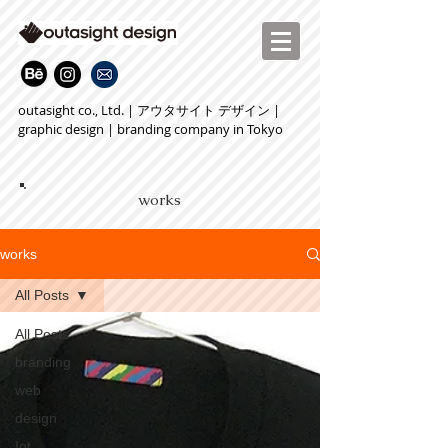
outasight co., Ltd. | アウタサイト デザイン |
graphic design | branding company in Tokyo
works
works
All Posts
All Posts
branding
web
design
Iot