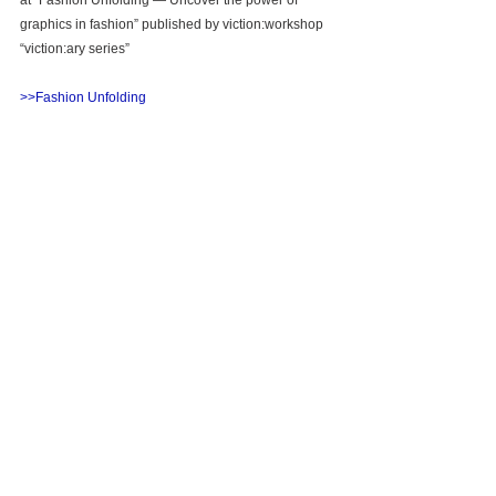
at “Fashion Unfolding — Uncover the power of 
graphics in fashion” published by viction:workshop 
“viction:ary series”
>>Fashion Unfolding