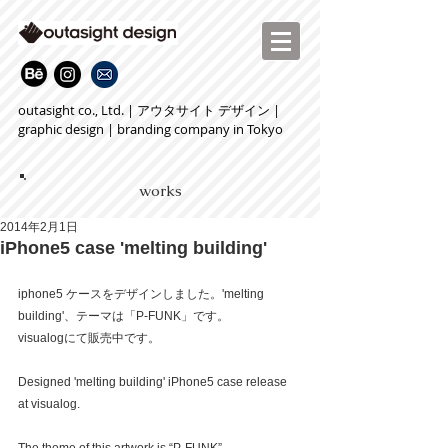
outasight co., Ltd. | アウタサイト デザイン |
graphic design | branding company in Tokyo
works
2014年2月1日
iPhone5 case 'melting building'
iphone5 ケースをデザインしました。'melting 
building'、テーマは「P-FUNK」です。 
visualogにて販売中です。 
Designed 'melting building' iPhone5 case release 
at visualog.