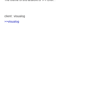
The theme of this artwork is “P-FUNK”.
client : visualog
>>visualog