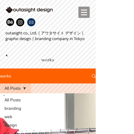
outasight co., Ltd. | アウタサイト デザイン |
graphic design | branding company in Tokyo
works
works
All Posts
All Posts
branding
web
design
Iot