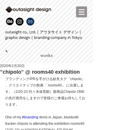
outasight co., Ltd. | アウタサイト デザイン |
graphic design | branding company in Tokyo
works
2020年2月20日
"chipolo" @ rooms40 exhibition
ブランディング/PRを手がける紛失タグ「chipolo」 
、クリエイティブの祭典「 rooms40」 に出展しま
す。（2/20-22:代々木体育館）新商品Chipolo ONE
の先行発売をしますので皆様のご来場お待ちしてお
ります。
One of my 
#branding
 items in Japan, bluetooth 
tracker chipolo is attending the exhibition rooms40 