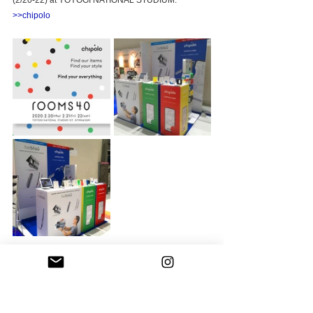
(2/20-22) at YOYOGI NATIONAL STUDIUM.
>>chipolo
タグ：
graphic
chipolo
accessories
branding
Iot