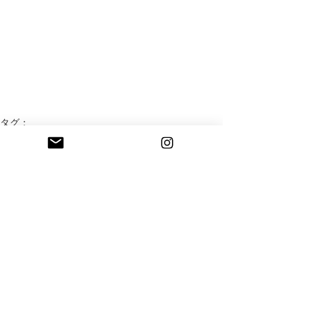
タグ：
graphic
DM
design
コメント
コメントを追加…