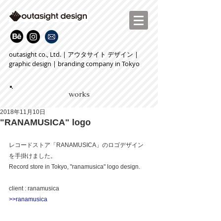
outasight co., Ltd. | アウタサイト デザイン |
graphic design | branding company in Tokyo
works
2018年11月10日
"RANAMUSICA" logo
レコードストア「RANAMUSICA」のロゴデザイン
を手掛けました。
Record store in Tokyo, "ranamusica" logo design.
client : ranamusica
>>ranamusica