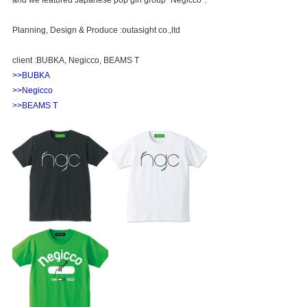
and we featured Japanese pop girl group “Negicco”.
Planning, Design & Produce :outasight co.,ltd
client :BUBKA, Negicco, BEAMS T
>>BUBKA
>>Negicco
>>BEAMS T