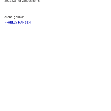
2012S/S  for various items.
client : goldwin
>>HELLY HANSEN