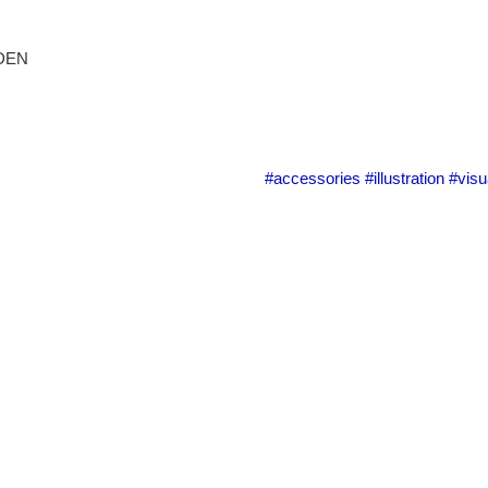
RDEN
#accessories
#illustration
#visu