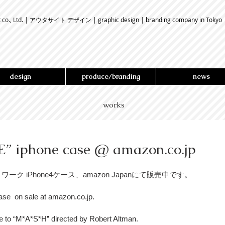
t co., Ltd. | アウタサイト デザイン | graphic design | branding company in Tokyo
design
produce/branding
news
works
” iphone case @ amazon.co.jp
トワーク iPhone4ケース、amazon Japanにて販売中です。 
se  on sale at amazon.co.jp.
e to “M*A*S*H” directed by Robert Altman.