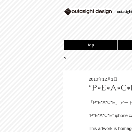
outasigh
top
2010年12月1日
“P*E*A*C*E
「P*E*A*C*E」アー
“P*E*A*C*E” iphone ca
This artwork is homag