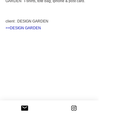
GARDEN  T-shirts, tote bag, iphone & post card.
client : DESIGN GARDEN
>>DESIGN GARDEN
#accessories
#illustration
#designgarden