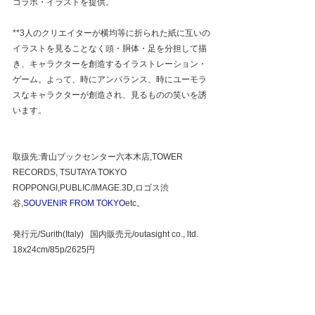
コラボ・イラストを提供。
**3人のクリエイターが横均等に折られた紙に互いの
イラストを見ることなく頭・胴体・足を分担して描
き、キャラクターを創造するイラストレーション・
ゲーム。よって、時にアンバランス、時にユーモラ
スなキャラクターが創造され、見るものの笑いを誘
います。
取扱先:青山ブックセンター六本木店,TOWER 
RECORDS, TSUTAYA TOKYO 
ROPPONGI,PUBLIC/IMAGE.3D,ロゴス渋
谷,
SOUVENIR FROM TOKYO
etc。
発行元/Surith(Italy)   国内販売元/outasight co., ltd.  
18x24cm/85p/2625円