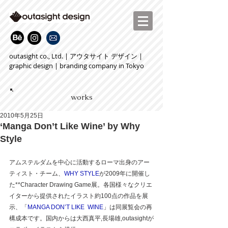
outasight co., Ltd. | アウタサイト デザイン |
graphic design | branding company in Tokyo
works
2010年5月25日
‘Manga Don’t Like Wine’ by Why
Style
アムステルダムを中心に活動するローマ出身のアー
ティスト・チーム、
WHY STYLE
が2009年に開催し
た**Character Drawing Game展。各国様々なクリエ
イターから提供されたイラスト約100点の作品を展
示、「
MANGA DON’T LIKE  WINE
」は同展覧会の再
構成本です。国内からは大西真平,長場雄,outasightが