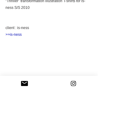
“Thriller” transformation illustration T-shirts for is-
ness S/S 2010
client : is-ness
>>is-ness
#tshirts
#illustration
#fashion
#isness
コメント