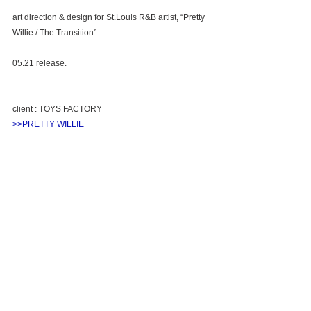
art direction & design for St.Louis R&B artist, “Pretty 
Willie / The Transition”.
05.21 release.
client : TOYS FACTORY
>>PRETTY WILLIE