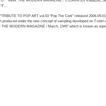
VieW: THE MODERN MAGAZINE」の1945年3月号表紙
す。 
s “TRIBUTE TO POP ART vol.03 “Pop The Cork” released 2006.09.01 
art produced under the new concept of sampling developed on T-shirt 
ieW: THE MODERN MAGAZINE / March, 1945” which is known as repres