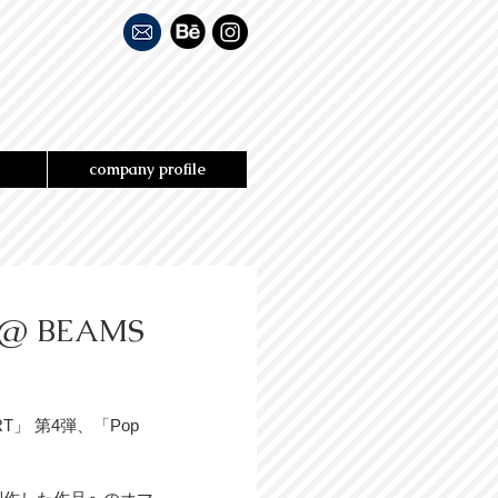
company profile
" @ BEAMS
T」 第4弾、「Pop 