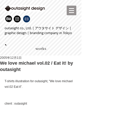
outasight co., Ltd. | アウタサイト デザイン |
graphic design | branding company in Tokyo
works
2005年12月1日
We love michael vol.02 / Eat it! by
outasight
T-shirts illustration for outasight, “We love michael 
vol.02 Eat it”.
client : outasight 