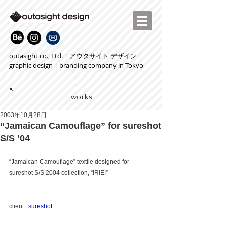
outasight co., Ltd. | アウタサイト デザイン |
graphic design | branding company in Tokyo
works
2003年10月28日
“Jamaican Camouflage” for sureshot
S/S ’04
“Jamaican Camouflage” textile designed for 
sureshot S/S 2004 collection, “IRIE!”
client : 
sureshot