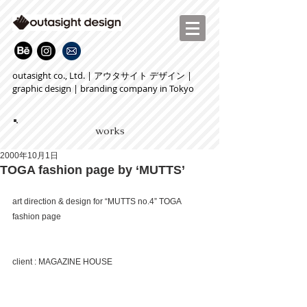
outasight co., Ltd. | アウタサイト デザイン |
graphic design | branding company in Tokyo
works
2000年10月1日
TOGA fashion page by ‘MUTTS’
art direction & design for “MUTTS no.4” TOGA 
fashion page
client : MAGAZINE HOUSE 